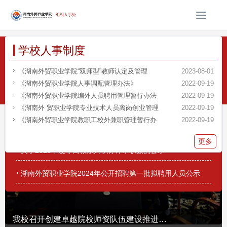
T
o
g
部门工作
通知公告
下载中心
学院党校
上级制度
学校人事制度
g
服务平台：
智慧校园平台
|
正方教务管理系统
|
毕业设计质量管
l
理平台
|
数字化校园
|
数字迎新系统
|
教育阳光服务中心
|
评估数
湖南外贸职业学院2024年公开招聘第一批拟聘用人
2025年度高教系列专业技术职务评审拟通过人员名
请假报告单
我校举办2021年下学期党务干部培训班
关于 2020 年调整退休人员基本养老金的通知
《湖南外贸职业学院“双师型”教师认定及管理
2025-06-06
2025-10-28
2021-12-01
2020-09-27
2023-08-01
2024-11-01
e
据采集系统
|
图书期刊检索
|
超星泛雅服务平台
|
毕业生离校系
2025年度高教系列专业技术职务评审拟通过人员名单公示
请假报告单
n
我校举行2024年暑期辅导员培训
2025年度高教系列专技人员中级职称评审继续教育
湖南省事业单位工作人员年度考核相关表格
中共湖南外贸职业学院党校举行“学党史，知党
湖南省人力资源和社会保障厅 关于城镇职工生育
《湖南外贸职业学院人事调配管理办法》
统
|
青果教务管理系统
|
2024-09-13
2025-09-28
2024-01-12
2017-03-23
2022-09-19
2021-11-23
a
我校召开庆祝第40个教师节暨2024年秋季学期开学
湖南省技术能手校内推荐结果公示
关于加强疫情防控期间教职工出行管理的通知
中共湖南外贸职业学院党校举行2021年秋季培训班
湖南省人民政府办公厅转发省人力资源社会保障
《湖南外贸职业学院编外人员聘用管理暂行办法
2024-09-08
2025-09-17
2022-03-22
2021-10-12
2017-03-22
2022-09-19
2025年度高教系列专技人员中级职称评审继续教育学时认
v
党委书记唐瑾宣讲党的二十届三中全会精神
关于2025年度非高教系列职称评审职数的公示
民主评议党员登记表
开学第一课——“七一”重要讲话精神进课堂 掀
湖南省人力资源和社会保障厅 湖南省财政厅 关
《湖南外 贸职业学院专业技术人员离岗创业管理
2024-09-08
2025-06-16
2021-09-06
2017-03-22
2022-09-19
2021-01-11
i
我校会计学院党总支获“湖南省教育系统先进基
2025年度省级骨干教师培养对象推荐遴选结果公示
湖南外贸职业学院离校通知单
百年党史“光影铸魂” ——培训中心支部开展党
中共中央 国务院关于分类推进事业单位改革的指
《湖南外贸职业学院教职工校外兼职管理暂行办
2024-08-12
2025-05-06
2020-09-25
2021-07-20
2022-09-19
2016-10-11
湖南外贸职业学院 ( Hunan International Business Vocational
湖南省技术能手校内推荐结果公示
g
College ) 湘ICP备18002020号-1
a
更多
更多
更多
更多
更多
更多
地 址:长沙市望城区丁字湾街道翻身垸 联系电话:0731-88131717 传
t
关于2025年度非高教系列职称评审职数的公示
真:0731-88131717
i
o
湖南外贸职业学院2024年公开招聘第一批拟聘用人员公示
n
我校召开创建卓越院校师资队伍建设推进工作会