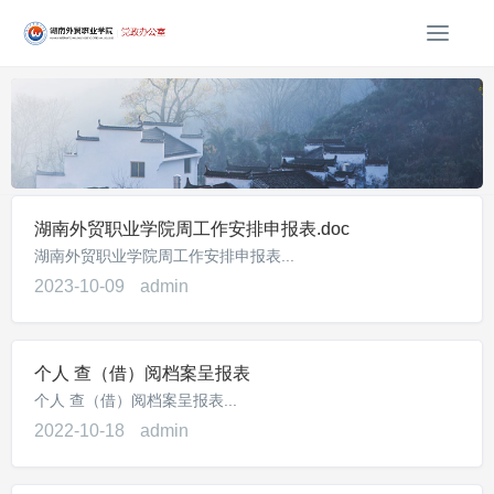
T
o
g
g
l
e
n
a
湖南外贸职业学院周工作安排申报表.doc
v
i
湖南外贸职业学院周工作安排申报表...
g
2023-10-09
admin
a
t
i
个人 查（借）阅档案呈报表
o
n
个人 查（借）阅档案呈报表...
2022-10-18
admin