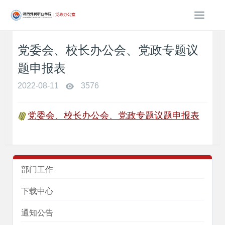
T
o
g
党委会、校长办公会、党政专题议
g
l
题申报表
e
n
2022-08-11
3576
a
v
党委会、校长办公会、党政专题议题申报表
i
g
a
t
i
部门工作
o
n
下载中心
通知公告