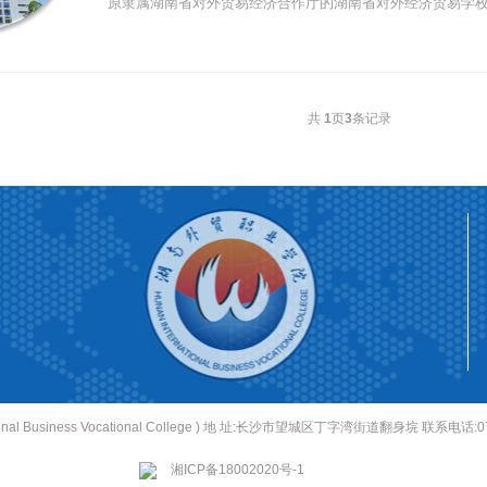
原隶属湖南省对外贸易经济合作厅的湖南省对外经济贸易学
湖南省经济贸...
共
1
页
3
条记录
onal Business Vocational College ) 地 址:长沙市望城区丁字湾街道翻身垸 联系电话:073
湘ICP备18002020号-1