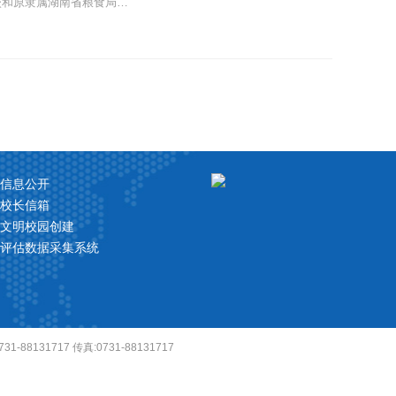
校和原隶属湖南省粮食局的
信息公开
校长信箱
文明校园创建
评估数据采集系统
1-88131717 传真:0731-88131717