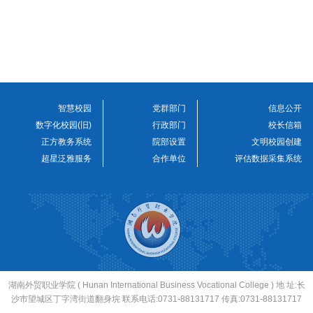
智慧校园
党群部门
信息公开
数字化校园(旧)
行政部门
校长信箱
正方教务系统
院部设置
文明校园创建
超星泛雅服务
合作单位
评估数据采集系统
湖南外贸职业学院 ( Hunan International Business Vocational College ) 地 址:长
沙市望城区丁字湾街道翻身垸 联系电话:0731-88131717 传真:0731-88131717