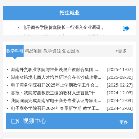
招生就业
电子商务学院贺鑫院长一行深入企业调研，
湖南外贸职院访企拓岗：探寻人才培养新路
访企拓岗促就业
径
教学科研
精品项目
教学资源
党团园地
+更多
湖南外贸职业学院与神州映晟产教融合集团 共建“数字经济产业学院”
[2025-11-07]
湖南省跨境电商人才培养研讨会在长沙成功举办 —湖南外贸职业学院电商学院积极参与2025湖南（长沙）跨境电商交易
[2025-08-30]
电子商务学院召开2025年上学期教学工作会议 暨跨境电商专业群建设推进大会
[2025-02-27]
喜报：我院贺鑫教授主编的教材入选首批“十四五”职业教育国家规划教材名单
[2024-12-03]
我院圆满完成湖南省电子商务专业认证专家组现场考察工作
[2024-12-03]
电子商务学院召开2024年春季新学期 教学工作会议
[2024-12-03]
视频中心
更多