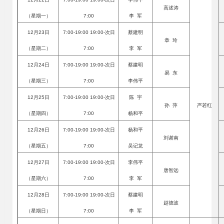
高述涛
（星期一）
7:00
李 军
12月23日
7:00-19:00 19:00-次日
蔡建明
章 玲
（星期二）
7:00
李 军
12月24日
7:00-19:00 19:00-次日
蔡建明
易 东
（星期三）
7:00
李伟平
12月25日
7:00-19:00 19:00-次日
陈 宇
孙 萍
严若红
（星期四）
7:00
杨和平
12月26日
7:00-19:00 19:00-次日
杨和平
刘谢南
（星期五）
7:00
吴记龙
12月27日
7:00-19:00 19:00-次日
李伟平
唐智远
（星期六）
7:00
李 军
12月28日
7:00-19:00 19:00-次日
蔡建明
赵德波
（星期日）
7:00
李 军