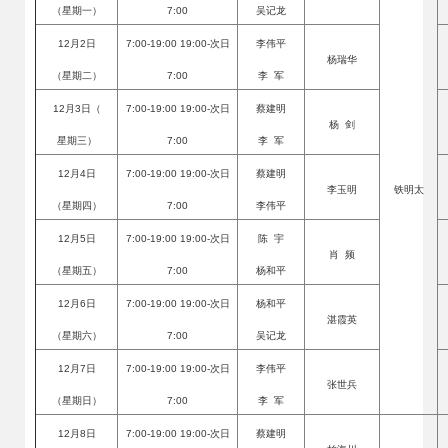
（星期一）
7:00
吴记龙
12月2日
7:00-19:00 19:00-次日
李伟平
杨瑞华
（星期二）
7:00
李 军
12月3日（
7:00-19:00 19:00-次日
蔡建明
杨 剑
星期三）
7:00
李 军
12月4日
7:00-19:00 19:00-次日
蔡建明
李玉明
铁明太
（星期四）
7:00
李伟平
12月5日
7:00-19:00 19:00-次日
陈 宇
肖 频
（星期五）
7:00
杨和平
12月6日
7:00-19:00 19:00-次日
杨和平
湛霞英
（星期六）
7:00
吴记龙
12月7日
7:00-19:00 19:00-次日
李伟平
张世兵
（星期日）
7:00
李 军
12月8日
7:00-19:00 19:00-次日
蔡建明