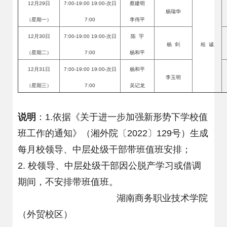
12月29日
7:00-19:00 19:00-次日
蔡建明
杨瑞华
（星期一）
7:00
李伟平
12月30日
7:00-19:00 19:00-次日
陈 宇
杨 剑
桂 诚
（星期二）
7:00
杨和平
12月31日
7:00-19:00 19:00-次日
杨和平
李玉明
（星期三）
7:00
吴记龙
说明
：1.依据《关于进一步加强新形势下学校值
班工作的通知》（湘外院〔2022〕129号）生成
每月校领导、中层处级干部带班值班安排；
2. 校领导、中层处级干部因公脱产学习或借调
期间，不安排带班值班。
湖南商务职业技术学院
（外贸校区）