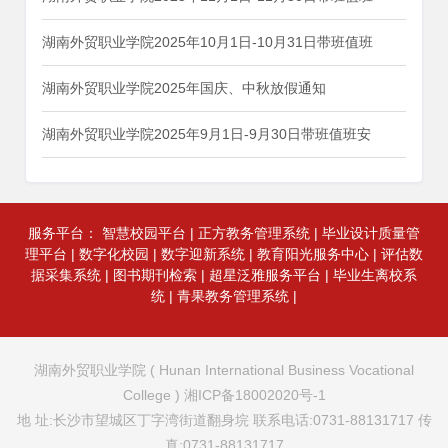
湖南外贸职业学院2025年10月1日-10月31日带班值班
湖南外贸职业学院2025年国庆、中秋放假通知
湖南外贸职业学院2025年9月1日-9月30日带班值班安
服务平台：
智慧校园平台
|
正方教务管理系统
|
毕业设计质量管
理平台
|
数字化校园
|
数字迎新系统
|
教育阳光服务中心
|
评估数
据采集系统
|
图书期刊检索
|
超星泛雅服务平台
|
毕业生离校系
统
|
青果教务管理系统
|
湖南外贸职业学院 ( Hunan International Business Vocational
College ) 湘ICP备18002020号-1
地 址:长沙市望城区丁字湾街道翻身垸 联系电话:0731-88131717 传
真:0731-88131717