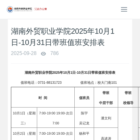
T
o
g
湖南外贸职业学院2025年10月1
g
l
日-10月31日带班值班安排表
e
n
2025-09-28
786
a
v
i
湖南外贸职业学院2025年
1
0
月1日-
1
0
月
3
1
日带班值班安排表
g
值班电话：0731-88131723 值班地点：校大门南101
a
t
带班
带班
时 间
值班员
i
中层干部
校领导
o
n
10月1日（星期
7:00-19:00 19:00-次日
陈宇
潘文利
三）
7:00
吴记龙
10月2日（星期
7:00-19:00 19:00-次日
杨和平
高述涛