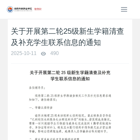
T
o
g
关于开展第二轮25级新生学籍清查
g
l
及补充学生联系信息的通知
e
n
2025-10-11
490
a
v
i
g
a
t
i
o
n