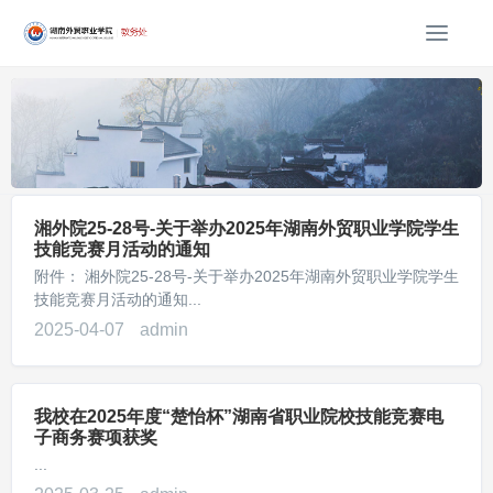
T
o
g
g
l
e
n
a
湘外院25-28号-关于举办2025年湖南外贸职业学院学生
v
技能竞赛月活动的通知
i
附件： 湘外院25-28号-关于举办2025年湖南外贸职业学院学生
g
技能竞赛月活动的通知...
a
t
2025-04-07
admin
i
o
n
我校在2025年度“楚怡杯”湖南省职业院校技能竞赛电
子商务赛项获奖
...