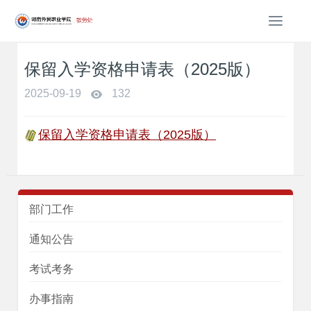
T
o
g
保留入学资格申请表（2025版）
g
l
2025-09-19
132
e
n
a
保留入学资格申请表（2025版）
v
i
g
a
t
部门工作
i
o
通知公告
n
考试考务
办事指南