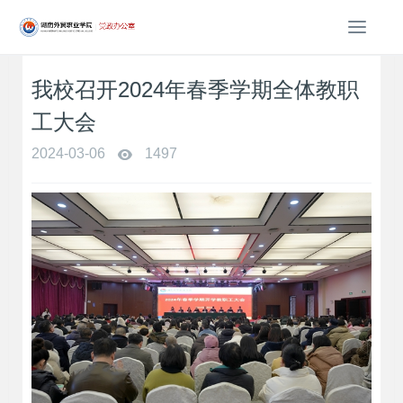
T
o
g
我校召开2024年春季学期全体教职
g
l
工大会
e
n
2024-03-06
1497
a
v
i
g
a
t
i
o
n