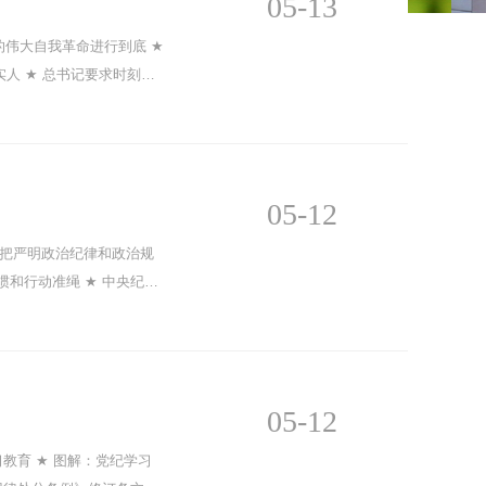
05-13
的伟大自我革命进行到底 ★
人 ★ 总书记要求时刻绷
05-12
：把严明政治纪律和政治规
惯和行动准绳 ★ 中央纪委
05-12
习教育 ★ 图解：党纪学习