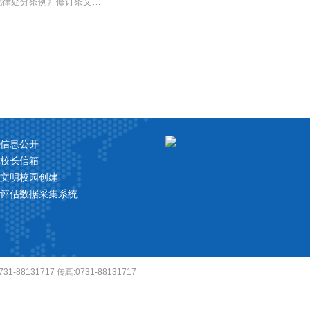
党纪律处分条例》修订条文对
信息公开
校长信箱
文明校园创建
评估数据采集系统
1-88131717 传真:0731-88131717