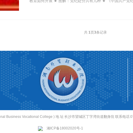
教育如何开展 ★ 图解：党纪处分共有几种 ★ 《中国共产
照表 ★ 《...
共
1
页
3
条记录
onal Business Vocational College ) 地 址:长沙市望城区丁字湾街道翻身垸 联系电话:073
湘ICP备18002020号-1