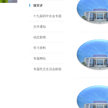
微宣讲
十九届四中全会专题
文件通知
动态新闻
学习资料
专题网站
专题民主生活会邮箱