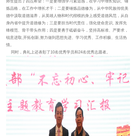
师生提出了四点希望：一是要增强学习紧迫感，在学习中增长知识、锤
炼品格，在工作中增长才干；二是要锤炼品德修为，从中华民族传统美
德中汲取道德滋养，从英雄人物和时代楷模的身上感受道德风范，从自
身内省中提升道德修为；三是要担当时代责任，强化使命意识, 发挥先
锋模范、骨干带头作用；四是要勇于砥砺奋斗，坚持高标准、严要求，
锐意进取,开拓创新,努力做到思想先进、学习优秀、工作积极、生活热
情。
同时，典礼上还表彰了10名优秀学员和24名优秀志愿者。