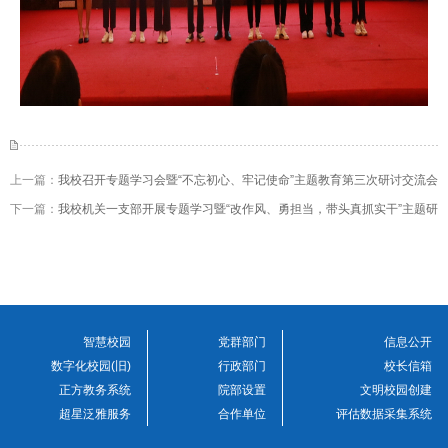
上一篇：
我校召开专题学习会暨“不忘初心、牢记使命”主题教育第三次研讨交流会
下一篇：
我校机关一支部开展专题学习暨“改作风、勇担当，带头真抓实干”主题研
讨交流会
智慧校园
党群部门
信息公开
数字化校园(旧)
行政部门
校长信箱
正方教务系统
院部设置
文明校园创建
超星泛雅服务
合作单位
评估数据采集系统