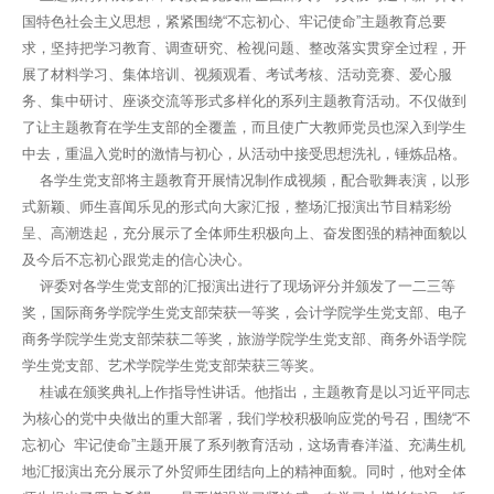
国特色社会主义思想，紧紧围绕“不忘初心、牢记使命”主题教育总要
求，坚持把学习教育、调查研究、检视问题、整改落实贯穿全过程，开
展了材料学习、集体培训、视频观看、考试考核、活动竞赛、爱心服
务、集中研讨、座谈交流等形式多样化的系列主题教育活动。不仅做到
了让主题教育在学生支部的全覆盖，而且使广大教师党员也深入到学生
中去，重温入党时的激情与初心，从活动中接受思想洗礼，锤炼品格。
各学生党支部将主题教育开展情况制作成视频，配合歌舞表演，以形
式新颖、师生喜闻乐见的形式向大家汇报，整场汇报演出节目精彩纷
呈、高潮迭起，充分展示了全体师生积极向上、奋发图强的精神面貌以
及今后不忘初心跟党走的信心决心。
评委对各学生党支部的汇报演出进行了现场评分并颁发了一二三等
奖，国际商务学院学生党支部荣获一等奖，会计学院学生党支部、电子
商务学院学生党支部荣获二等奖，旅游学院学生党支部、商务外语学院
学生党支部、艺术学院学生党支部荣获三等奖。
桂诚在颁奖典礼上作指导性讲话。他指出，主题教育是以习近平同志
为核心的党中央做出的重大部署，我们学校积极响应党的号召，围绕“不
忘初心 牢记使命”主题开展了系列教育活动，这场青春洋溢、充满生机
地汇报演出充分展示了外贸师生团结向上的精神面貌。同时，他对全体