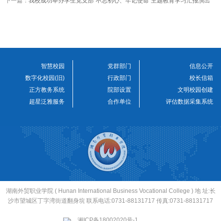
下一篇：
我校成功举办学生党支部“不忘初心、牢记使命”主题教育学习汇报演出
智慧校园
党群部门
信息公开
数字化校园(旧)
行政部门
校长信箱
正方教务系统
院部设置
文明校园创建
超星泛雅服务
合作单位
评估数据采集系统
湖南外贸职业学院 ( Hunan International Business Vocational College ) 地 址:长
沙市望城区丁字湾街道翻身垸 联系电话:0731-88131717 传真:0731-88131717
湘ICP备18002020号-1