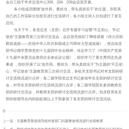
会分三组于学术交流中心308、204、208会议室开展。
各小组成员围绕“改作风、勇担当，带头真抓实干”的主题，并联系
自己的工作实际分别发言进行交流研讨，各小组主持人分别进行了发言
总结。
当天下午，各党总支（支部）召开专题学习会暨“不忘初心、牢记
使命”主题教育第三次研讨交流会，会议首先组织了网络观展《伟大历程
辉煌成就——庆祝中华人民共和国成立70周年大型成就展》，然后由支
部书记领学贯彻党的十九届四中全会精神，传达学习了《中国共产党第
十九届中央委员会第四次全体会议公报》，组织学习了黄文秀同志先进
事迹 ，组织开展了以“改作风、勇担当，带头真抓实干”为主题的“不忘初
心、牢记使命”主题教育第三次研讨交流，各机关支部书记对本支部的研
讨交流情况进行点评；各二级学院党总支书记参加学生支部的研讨交流
会，对学生支部的研讨交流情况进行点评；各二级学院院长参加教师支
部的研讨交流会，对教师支部的研讨交流情况进行点评。包含联系各支
部的校领导在内的副处级以上干部参加了各支部的研讨交流活动。
上一篇：
主题教育督促指导组对各部门问题整改情况进行全面检查