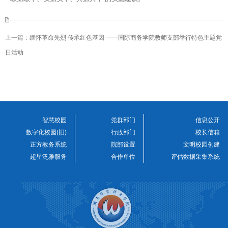
上一篇：
缅怀革命先烈 传承红色基因 ——国际商务学院教师支部举行特色主题党
日活动
下一篇：
厚植制度文化，防控廉政风险——党委书记唐瑾为全校党员上党课
智慧校园
党群部门
信息公开
数字化校园(旧)
行政部门
校长信箱
正方教务系统
院部设置
文明校园创建
超星泛雅服务
合作单位
评估数据采集系统