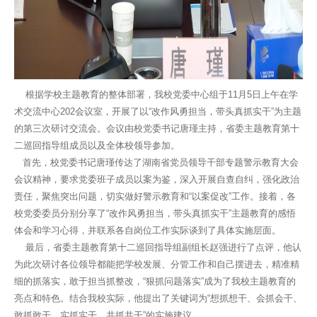
根据学校主题教育的整体部署，我校党委中心组于11月5日上午在学
术交流中心202会议室，开展了以“改作风勇担当，带头真抓实干”为主题
的第三次研讨交流会。会议由校党委书记唐瑾主持，省委主题教育第十
二巡回指导组成员以及全体校领导参加。
首先，校党委书记唐瑾传达了湖南省党员领导干部专题警示教育大会
会议精神，要求党委班子成员以案为鉴，深入开展自查自纠，强化政治
责任，聚焦突出问题，切实做好警示教育和“以案促改”工作。接着，各
校党委委员分别分享了“改作风勇担当，带头真抓实干”主题教育的感悟
体会和学习心得，并联系各自岗位工作实际谈到了具体实施层面。
最后，省委主题教育第十二巡回指导组副组长赵强进行了点评，他认
为此次研讨各位领导都能把学校发展、分管工作和自己摆进去，精准精
细的抓落实，敢于担当抓整改，“狠抓问题落实”成为了我校主题教育的
亮点和特色。结合我校实际，他提出了关键词为“想抓想干、会抓会干、
敢抓敢干、实抓实干、共抓共干”的实施建议。