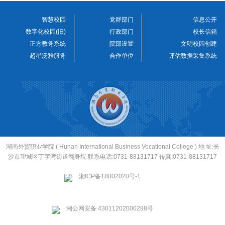
智慧校园
党群部门
信息公开
数字化校园(旧)
行政部门
校长信箱
正方教务系统
院部设置
文明校园创建
超星泛雅服务
合作单位
评估数据采集系统
湖南外贸职业学院 ( Hunan International Business Vocational College ) 地 址:长
沙市望城区丁字湾街道翻身垸 联系电话:0731-88131717 传真:0731-88131717
湘ICP备18002020号-1
湘公网安备 43011202000288号