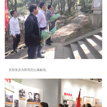
支部党员为郭亮烈士墓献花。