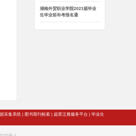
湖南外贸职业学院2023届毕业
生毕业前补考报名通
据采集系统
|
图书期刊检索
|
超星泛雅服务平台
|
毕业生
02020号-1