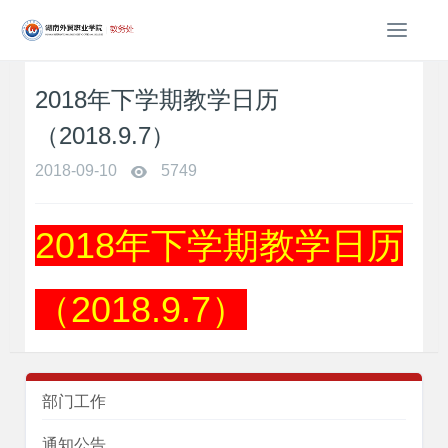
T
o
g
2018年下学期教学日历
g
l
（2018.9.7）
e
n
2018-09-10
5749
a
v
i
2018年下学期教学日历
g
a
t
（2018.9.7）
i
o
n
部门工作
通知公告