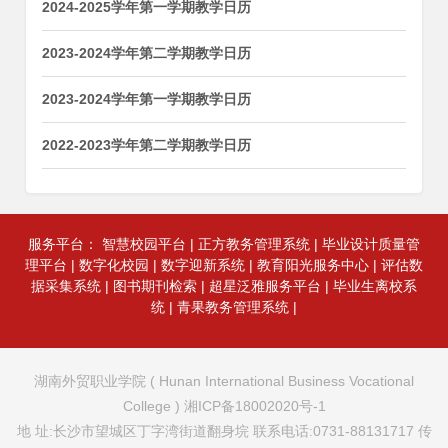
2024-2025学年第一学期教学日历
2023-2024学年第二学期教学日历
2023-2024学年第一学期教学日历
2022-2023学年第二学期教学日历
服务平台：
智慧校园平台
|
正方教务管理系统
|
毕业设计质量管
理平台
|
数字化校园
|
数字迎新系统
|
教育阳光服务中心
|
评估数
据采集系统
|
图书期刊检索
|
超星泛雅服务平台
|
毕业生离校系
统
|
青果教务管理系统
|
湖南外贸职业学院 ( Hunan International Business Vocational
College ) 湘ICP备18002020号-1
地 址:长沙市望城区丁字湾街道翻身垸 联系电话:0731-88131717 传