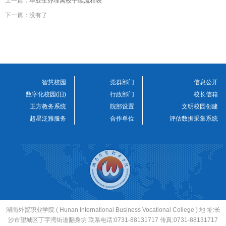
上一篇：
毕业生办理离校手续流程表
下一篇：没有了
智慧校园
党群部门
信息公开
数字化校园(旧)
行政部门
校长信箱
正方教务系统
院部设置
文明校园创建
超星泛雅服务
合作单位
评估数据采集系统
湖南外贸职业学院 ( Hunan International Business Vocational College ) 地 址:长
沙市望城区丁字湾街道翻身垸 联系电话:0731-88131717 传真:0731-88131717