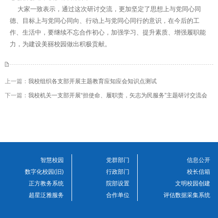
大家一致表示，通过这次研讨交流，更加坚定了思想上与党同心同
德、目标上与党同心同向、行动上与党同心同行的意识，在今后的工
作、生活中，要继续不忘合作初心，加强学习、提升素质、增强履职能
力，为建设美丽校园做出积极贡献。
上一篇：
我校组织各支部开展主题教育应知应会知识点测试
下一篇：
我校机关一支部开展“担使命、履职责，矢志为民服务”主题研讨交流会
智慧校园
党群部门
信息公开
数字化校园(旧)
行政部门
校长信箱
正方教务系统
院部设置
文明校园创建
超星泛雅服务
合作单位
评估数据采集系统