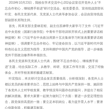
2019年10月23日，我校在学术交流中心202会议室召开党外人士“不
忘合作初心，继续携手前进”研讨交流会。校党委委员、宣传统战部部长
叶宏、各民主党派代表、无党派人士代表等参加会议，会议由宣传统战
部副部长郑翔主持。
首先，民革支部主委林宏程、副主任苏婵带大家学习了文件《习近平
在中央党校（国家行政学院）中青年干部培训班开班式上的重要讲话精
神提纲》和《习近平在中央政治局第十五次集体学习时发表重要讲话精
神提纲》。强调要不忘合作初心、牢记使命担当，以习近平新时代中国
特色社会主义思想为指导，支持和拥护中国共产党的领导，进一步锤炼
党外干部政治修养和本领担当。
各民主党派和无党派人士代表，围绕“不忘合作初心，继续携手前
进”主题，结合实际工作，从教学、科研、党派工作等方面，交流了经验
体会，并对学校发展积极建言献策。
叶宏指出，本次研讨交流会发言质量很高，分析很深刻，各党外人士
都以党员的标准要求自己，思想上始终与中国共产党保持一致。她回答
了各党外人士对学校发展、教学情况等问题存在的疑问，并提出了相应
的解决措施。要求大家要一起努力做到三个方面：要进一步坚定理想信
念，跟党保持高度的一致；要立足本职岗位，着力提升育人水平；要潜
心创新创造，积极谏言献策。