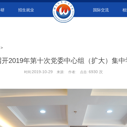
科研
招生就业
国际交流
校
>
召开2019年第十次党委中心组（扩大）集中
2019-10-29
6930 次
时间:
来源:
作者:
点击: