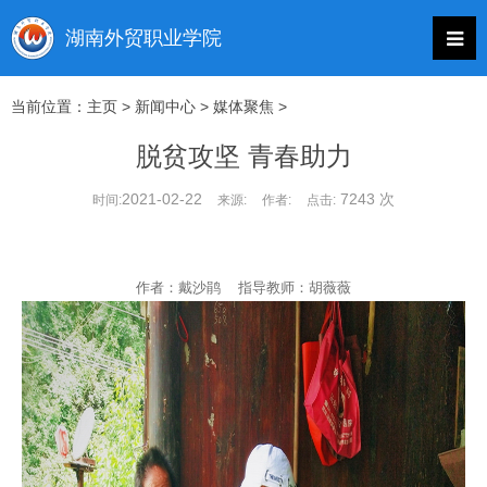
当前位置：
主页
>
新闻中心
>
媒体聚焦
>
脱贫攻坚 青春助力
2021-02-22
7243 次
时间:
来源:
作者:
点击:
作者：戴沙鹃 指导教师：胡薇薇