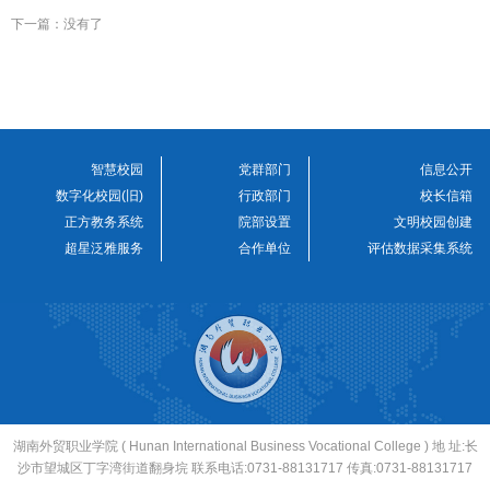
下一篇：没有了
智慧校园
党群部门
信息公开
数字化校园(旧)
行政部门
校长信箱
正方教务系统
院部设置
文明校园创建
超星泛雅服务
合作单位
评估数据采集系统
湖南外贸职业学院 ( Hunan International Business Vocational College ) 地 址:长
沙市望城区丁字湾街道翻身垸 联系电话:0731-88131717 传真:0731-88131717