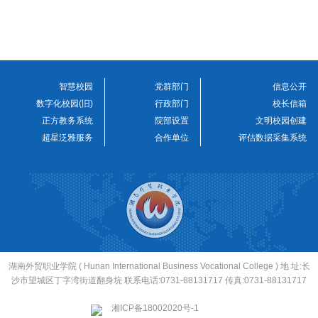
智慧校园
党群部门
信息公开
数字化校园(旧)
行政部门
校长信箱
正方教务系统
院部设置
文明校园创建
超星泛雅服务
合作单位
评估数据采集系统
湖南外贸职业学院 ( Hunan International Business Vocational College ) 地 址:长
沙市望城区丁字湾街道翻身垸 联系电话:0731-88131717 传真:0731-88131717
湘ICP备18002020号-1