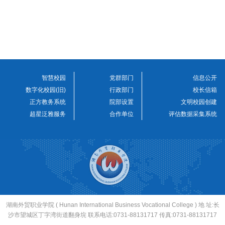
智慧校园
党群部门
信息公开
数字化校园(旧)
行政部门
校长信箱
正方教务系统
院部设置
文明校园创建
超星泛雅服务
合作单位
评估数据采集系统
湖南外贸职业学院 ( Hunan International Business Vocational College ) 地 址:长
沙市望城区丁字湾街道翻身垸 联系电话:0731-88131717 传真:0731-88131717