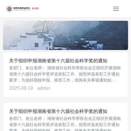
T
o
g
g
l
e
n
a
关于组织申报湖南省第十六届社会科学奖的通知
v
i
各部门、各位老师： 湖南省社会科学界联合会正组织开展湖南
g
省第十六届社会科学奖评选表彰工作。按照评选表彰工作通知
要求，为做好我校申报、推荐工作，现将有关事项通知如
a
下：...
t
2025-09-19
admin
i
o
n
关于组织申报湖南省第十六届社会科学奖的通知
各部门、各位老师： 湖南省社会科学界联合会正组织开展湖南
省第十六届社会科学奖评选表彰工作。按照评选表彰工作通知
要求，为做好我校申报、推荐工作，现将有关事项通知如