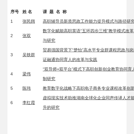
序号
姓 名
课 题 名 称
1
张民阔
高职辅导员新质思政工作能力提升模式与路径研
数字化赋能高职英语“五环四步三维”教学模式改
2
张双
与研究
贸易强国背景下“楚怡”高水平专业群课程思政与
3
吴轶群
证融通协同育人的改革与实践
“双导师+双平台”模式下高职创新创业教育协同育
4
梁伟
制研究
5
陈玮
教育数字化战略下高职电子商务专业课程改革创
虚拟现实技术助推湖南全球化企业同声传译人才
6
李红霞
升的研究