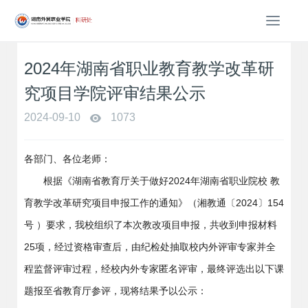
T
o
g
2024年湖南省职业教育教学改革研
g
l
究项目学院评审结果公示
e
n
2024-09-10
1073
a
v
i
各部门、各位老师：
g
根据《湖南省教育厅关于做好2024年湖南省职业院校 教
a
育教学改革研究项目申报工作的通知》（湘教通〔2024〕154
t
i
号 ）要求，我校组织了本次教改项目申报，共收到申报材料
o
25项，经过资格审查后，由纪检处抽取校内外评审专家并全
n
程监督评审过程，经校内外专家匿名评审，最终评选出以下课
题报至省教育厅参评，现将结果予以公示：