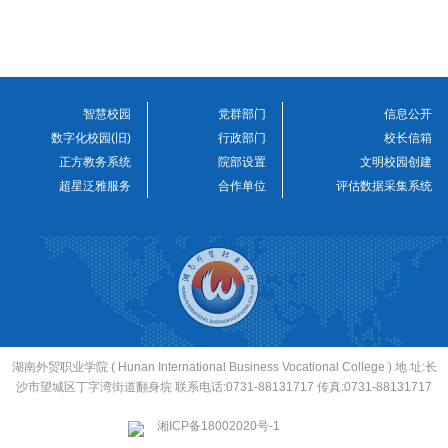
智慧校园
党群部门
信息公开
数字化校园(旧)
行政部门
校长信箱
正方教务系统
院部设置
文明校园创建
超星泛雅服务
合作单位
评估数据采集系统
湖南外贸职业学院 ( Hunan International Business Vocational College ) 地 址:长
沙市望城区丁字湾街道翻身垸 联系电话:0731-88131717 传真:0731-88131717
湘ICP备18002020号-1