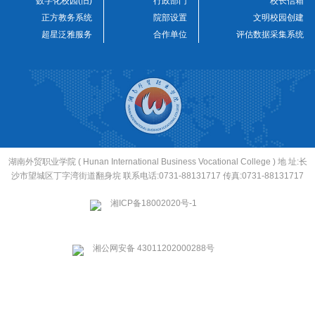
数字化校园(旧)
行政部门
校长信箱
正方教务系统
院部设置
文明校园创建
超星泛雅服务
合作单位
评估数据采集系统
湖南外贸职业学院 ( Hunan International Business Vocational College ) 地 址:长
沙市望城区丁字湾街道翻身垸 联系电话:0731-88131717 传真:0731-88131717
湘ICP备18002020号-1
湘公网安备 43011202000288号