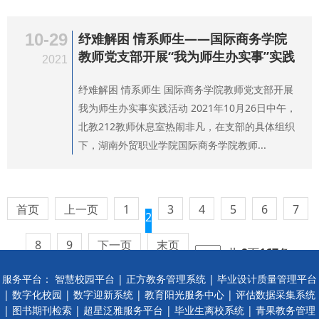
10-29
纾难解困 情系师生——国际商务学院
教师党支部开展“我为师生办实事”实践
2021
纾难解困 情系师生 国际商务学院教师党支部开展
我为师生办实事实践活动 2021年10月26日中午，
北教212教师休息室热闹非凡，在支部的具体组织
下，湖南外贸职业学院国际商务学院教师...
首页
上一页
1
3
4
5
6
7
2
8
9
下一页
末页
共
9
页
167
条
服务平台：
智慧校园平台
|
正方教务管理系统
|
毕业设计质量管理平台
|
数字化校园
|
数字迎新系统
|
教育阳光服务中心
|
评估数据采集系统
|
图书期刊检索
|
超星泛雅服务平台
|
毕业生离校系统
|
青果教务管理