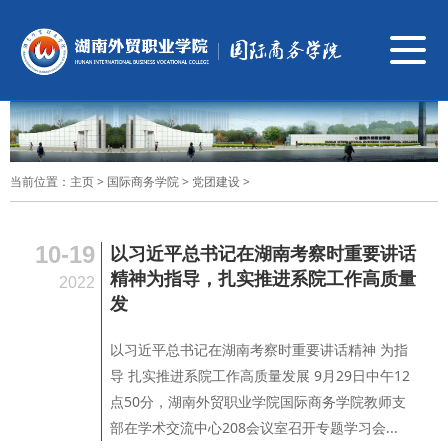
导
航
切
换
当前位置：
主页
>
国际商务学院
>
党团建设
>
10-19
以习近平总书记在湖南考察时重要讲话
精神为指导，扎实推进系院工作高质量
2022
发
以习近平总书记在湖南考察时重要讲话精神 为指
导 扎实推进系院工作高质量发展 9月29日中午12
点50分，湖南外贸职业学院国际商务学院教师支
部在学术交流中心208会议室召开专题学习会...