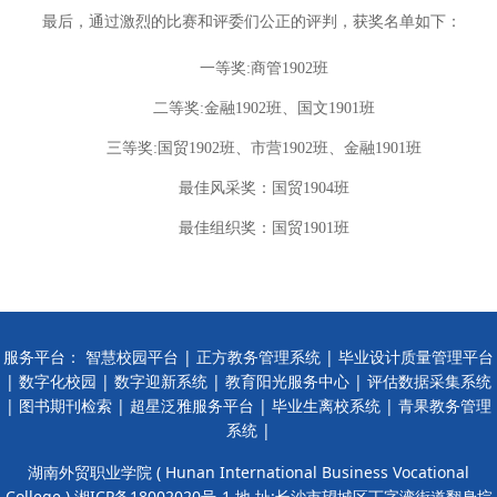
最后，通过激烈的比赛和评委们公正的评判，获奖名单如下：
一等奖:商管1902班
二等奖:金融1902班、国文1901班
三等奖:国贸1902班、
市营
1902
班、金融
1901
班
最佳风采奖：国贸1904班
最佳组织奖：国贸1901班
服务平台：
智慧校园平台
|
正方教务管理系统
|
毕业设计质量管理平台
|
数字化校园
|
数字迎新系统
|
教育阳光服务中心
|
评估数据采集系统
|
图书期刊检索
|
超星泛雅服务平台
|
毕业生离校系统
|
青果教务管理
系统
|
湖南外贸职业学院 ( Hunan International Business Vocational
College ) 湘ICP备18002020号-1 地 址:长沙市望城区丁字湾街道翻身垸